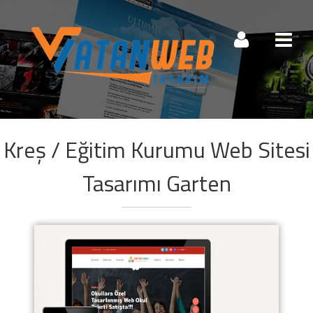
Müşteri Paneli
Kreş / Eğitim Kurumu Web Sitesi
Beni Hatırla
Şifremi Unuttum!
Tasarımı Garten
Giriş Yap
Henüz Hesabınız Yok mu?
Hemen Hesap Oluştur!