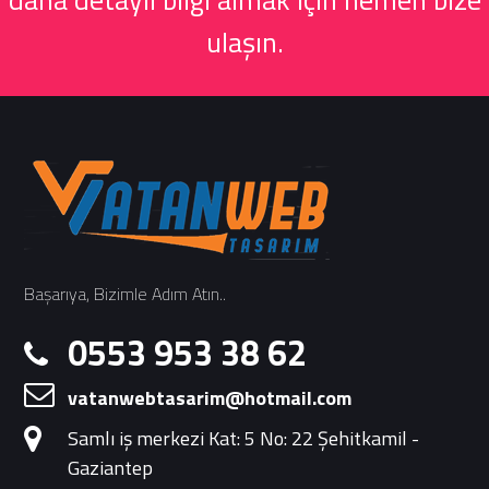
ulaşın.
Başarıya, Bizimle Adım Atın..
0553 953 38 62
vatanwebtasarim@hotmail.com
Samlı iş merkezi Kat: 5 No: 22 Şehitkamil -
Gaziantep