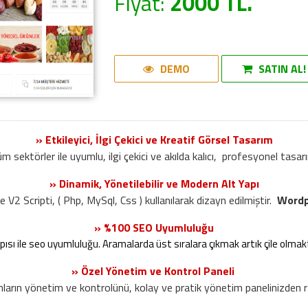
Fiyat:
2000 TL.
DEMO
SATIN AL!
» Etkileyici, İlgi Çekici ve Kreatif Görsel Tasarım
m sektörler ile uyumlu, ilgi çekici ve akılda kalıcı, profesyonel tasar
» Dinamik, Yönetilebilir ve Modern Alt Yapı
V2 Scripti, ( Php, MySql, Css ) kullanılarak dizayn edilmiştir.
Wordpr
» %100 SEO Uyumluluğu
apısı ile seo uyumluluğu. Aramalarda üst sıralara çıkmak artık çile olmakt
» Özel Yönetim ve Kontrol Paneli
arın yönetim ve kontrolünü, kolay ve pratik yönetim panelinizden rah