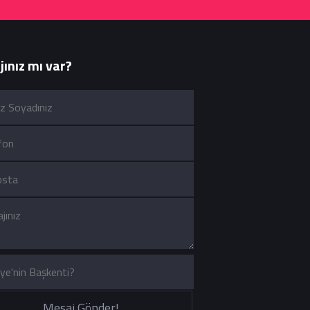
ınız mı var?
Mesaj Gönder!