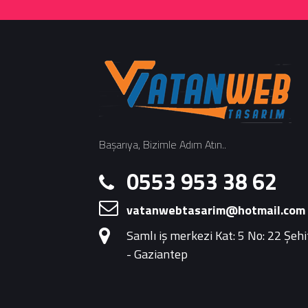
Başarıya, Bizimle Adım Atın..
0553 953 38 62
vatanwebtasarim@hotmail.com
Samlı iş merkezi Kat: 5 No: 22 Şeh
- Gaziantep