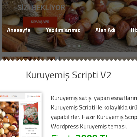
Müşteri Paneli
Anasayfa
Yazılımlarımız
Alan Adı
Hi
Kuruyemiş Scripti V2
Beni Hatırla
Şifremi Unuttum!
Kuruyemiş satışı yapan esnaflarımı
Giriş Yap
Kuruyemiş Scripti ile kolaylıkla ürü
yapabilirler. Hazır Kuruyemiş Scri
Henüz Hesabınız Yok mu?
Wordpress Kuruyemiş teması.
Hemen Hesap Oluştur!