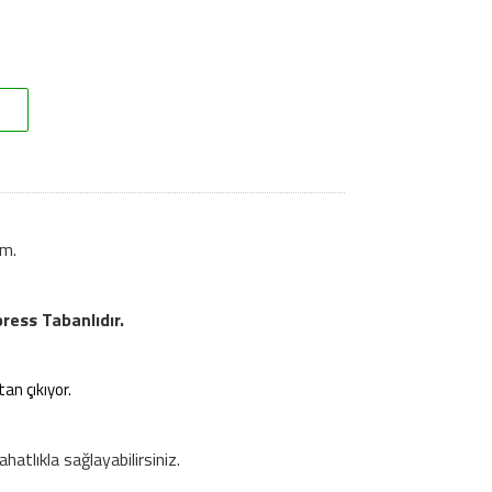
ım.
ess Tabanlıdır.
an çıkıyor.
atlıkla sağlayabilirsiniz.