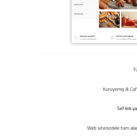
Tü
Kuruyemiş & Cafe 
Sef link y
Web sitenizdeki tüm alanl