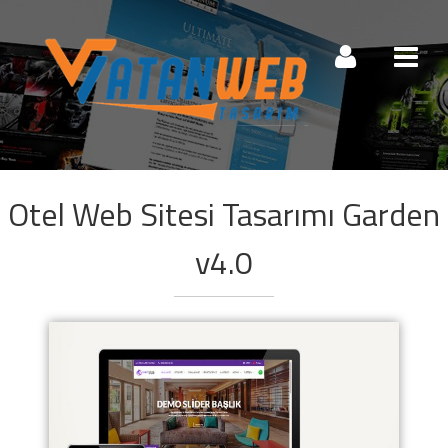
Müşteri Paneli
Otel Web Sitesi Tasarımı Garden
Beni Hatırla
Şifremi Unuttum!
v4.0
Giriş Yap
Henüz Hesabınız Yok mu?
Hemen Hesap Oluştur!