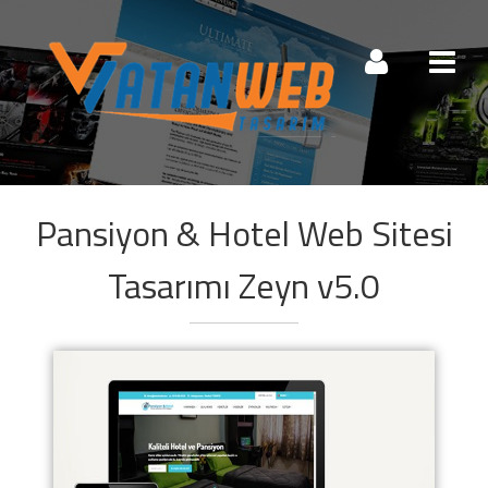
Müşteri Paneli
Pansiyon & Hotel Web Sitesi
Beni Hatırla
Şifremi Unuttum!
Tasarımı Zeyn v5.0
Giriş Yap
Henüz Hesabınız Yok mu?
Hemen Hesap Oluştur!