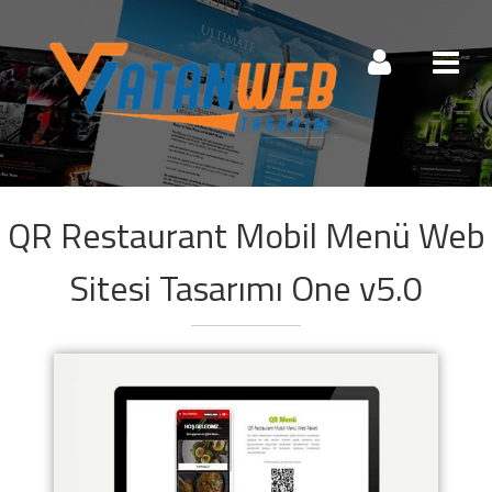
Müşteri Paneli
QR Restaurant Mobil Menü Web
Beni Hatırla
Şifremi Unuttum!
Sitesi Tasarımı One v5.0
Giriş Yap
Henüz Hesabınız Yok mu?
Hemen Hesap Oluştur!