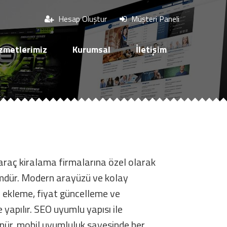
Hesap Oluştur
Müşteri Paneli
zmetlerimiz
Kurumsal
İletişim
 araç kiralama firmalarına özel olarak
mdür. Modern arayüzü ve kolay
aç ekleme, fiyat güncelleme ve
yapılır. SEO uyumlu yapısı ile
nür, mobil uyumluluk sayesinde her