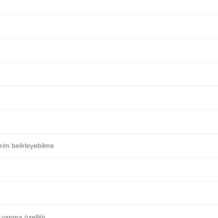
irim belirleyebilme
 yapma özelliği