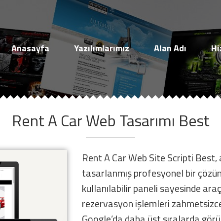
Müşteri Paneli
Anasayfa
Yazılımlarımız
Alan Adı
Hi
Rent A Car Web Tasarımı Best
Beni Hatırla
Şifremi Unuttum!
Rent A Car Web Site Scripti Best,
Giriş Yap
tasarlanmış profesyonel bir çözü
kullanılabilir paneli sayesinde ar
Henüz Hesabınız Yok mu?
rezervasyon işlemleri zahmetsizce 
Hemen Hesap Oluştur!
Google’da daha üst sıralarda görü