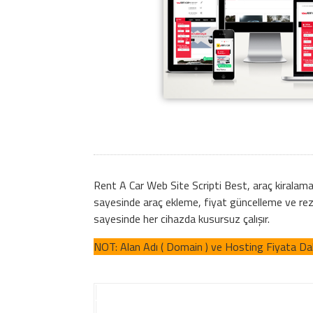
Rent A Car Web Site Scripti Best, araç kiralama
sayesinde araç ekleme, fiyat güncelleme ve rez
sayesinde her cihazda kusursuz çalışır.
NOT: Alan Adı ( Domain ) ve Hosting Fiyata Dahi