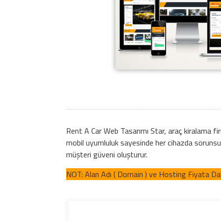
Rent A Car Web Tasarımı Star, araç kiralama firm
mobil uyumluluk sayesinde her cihazda sorunsuz 
müşteri güveni oluşturur.
NOT: Alan Adı ( Domain ) ve Hosting Fiyata Dahi