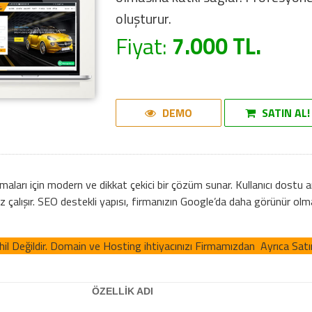
oluşturur.
Fiyat:
7.000 TL.
DEMO
SATIN AL!
aları için modern ve dikkat çekici bir çözüm sunar. Kullanıcı dostu ar
çalışır. SEO destekli yapısı, firmanızın Google’da daha görünür olm
l Değildir. Domain ve Hosting ihtiyacınızı Firmamızdan Ayrıca Satın 
ÖZELLİK ADI