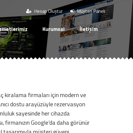
Hesap Oluştur
Müşteri Paneli
zmetlerimiz
Kurumsal
İletişim
ç kiralama firmaları için modern ve
lanıcı dostu arayüzüyle rezervasyon
yumluluk sayesinde her cihazda
ısı, firmanızın Google’da daha görünür
l tasarımıyla müşteri güveni