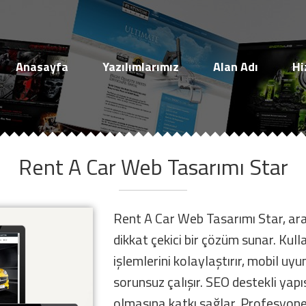
Müşteri Paneli
Anasayfa
Yazılımlarımız
Alan Adı
Hi
Rent A Car Web Tasarımı Star
Beni Hatırla
Şifremi Unuttum!
Rent A Car Web Tasarımı Star, ara
Giriş Yap
dikkat çekici bir çözüm sunar. Kul
işlemlerini kolaylaştırır, mobil u
Henüz Hesabınız Yok mu?
sorunsuz çalışır. SEO destekli yap
Hemen Hesap Oluştur!
olmasına katkı sağlar. Profesyone