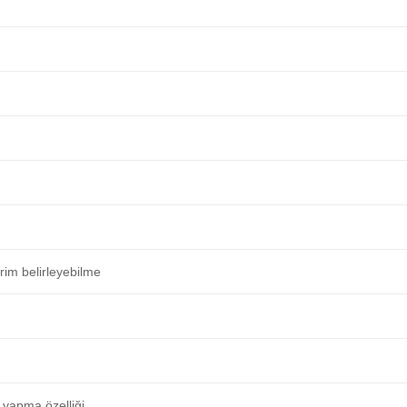
irim belirleyebilme
 yapma özelliği