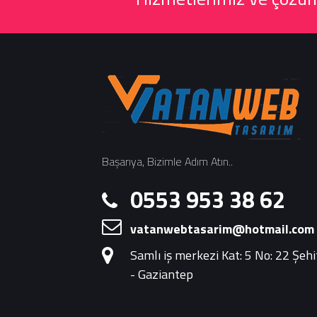
Başarıya, Bizimle Adım Atın..
0553 953 38 62
vatanwebtasarim@hotmail.com
Samlı iş merkezi Kat: 5 No: 22 Şeh
- Gaziantep