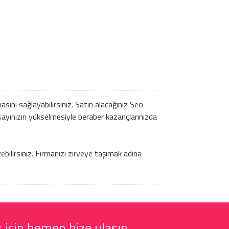
nı sağlayabilirsiniz. Satın alacağınız Seo
ayınızın yükselmesiyle beraber kazançlarınızda
yebilirsiniz. Firmanızı zirveye taşımak adına
 için hemen bize ulaşın.