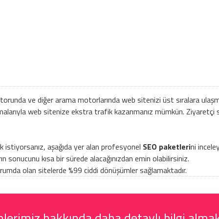
unda ve diğer arama motorlarında web sitenizi üst sıralara ulaşması
alarıyla web sitenize ekstra trafik kazanmanız mümkün. Ziyaretçi s
ak istiyorsanız, aşağıda yer alan profesyonel
SEO paketleri
ni incele
ın sonucunu kısa bir sürede alacağınızdan emin olabilirsiniz.
i durumda olan sitelerde %99 ciddi dönüşümler sağlamaktadır.
erimiz hakkında daha detaylı bilgi almak