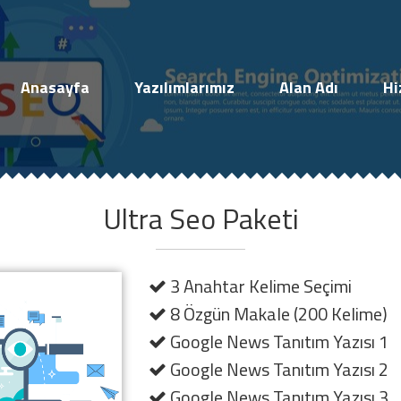
Müşteri Paneli
Anasayfa
Yazılımlarımız
Alan Adı
Hi
Ultra Seo Paketi
Beni Hatırla
Şifremi Unuttum!
3 Anahtar Kelime Seçimi
Giriş Yap
8 Özgün Makale (200 Kelime)
Google News Tanıtım Yazısı 1
Henüz Hesabınız Yok mu?
Google News Tanıtım Yazısı 2
Hemen Hesap Oluştur!
Google News Tanıtım Yazısı 3