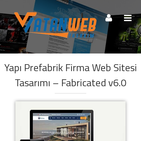
Müşteri Paneli
Yapı Prefabrik Firma Web Sitesi
Beni Hatırla
Şifremi Unuttum!
Tasarımı – Fabricated v6.0
Giriş Yap
Henüz Hesabınız Yok mu?
Hemen Hesap Oluştur!