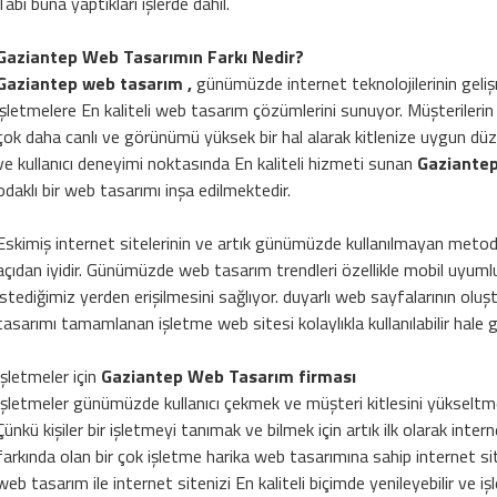
Tabi buna yaptıkları işlerde dahil.
Gaziantep Web Tasarımın Farkı Nedir?
Gaziantep web tasarım ,
günümüzde internet teknolojilerinin geliş
işletmelere En kaliteli web tasarım çözümlerini sunuyor. Müşterilerin 
çok daha canlı ve görünümü yüksek bir hal alarak kitlenize uygun düzenlen
ve kullanıcı deneyimi noktasında En kaliteli hizmeti sunan
Gaziantep
odaklı bir web tasarımı inşa edilmektedir.
Eskimiş internet sitelerinin ve artık günümüzde kullanılmayan metodla
açıdan iyidir. Günümüzde web tasarım trendleri özellikle mobil uyum
istediğimiz yerden erişilmesini sağlıyor. duyarlı web sayfalarının olu
tasarımı tamamlanan işletme web sitesi kolaylıkla kullanılabilir hale g
İşletmeler için
Gaziantep Web Tasarım firması
İşletmeler günümüzde kullanıcı çekmek ve müşteri kitlesini yükseltm
Çünkü kişiler bir işletmeyi tanımak ve bilmek için artık ilk olarak int
farkında olan bir çok işletme harika web tasarımına sahip internet sitel
web tasarım ile internet sitenizi En kaliteli biçimde yenileyebilir ve i