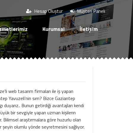
Hesap Oluştur
Müşteri Paneli
zmetlerimiz
Kurumsal
İletişim
'li web tasarım firmaları ile iş yapan
ep Yavuzeli'nin sırrı? Bizce Gaziantep
gı duyarız.. Bunun getirdiği avantajları kendi
 büyük bir sevgiyle yapan uzman kişilerın
r. Bilimsel araştırmalara göre huzurlu olan
 her şeyin olumlu yönde seyretmesini sağlıyor.