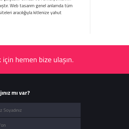
rtmıştır. Web tasarım genel anlamda tüm
siteleri aracılığıyla kitlenize yahut
 için hemen bize ulaşın.
ınız mı var?