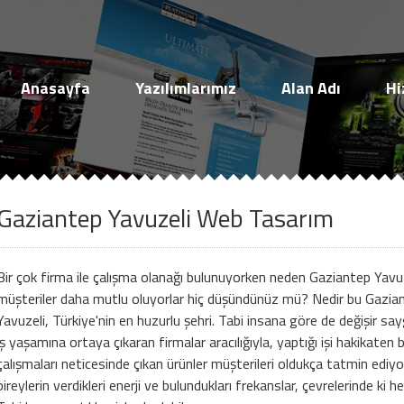
Müşteri Paneli
Anasayfa
Yazılımlarımız
Alan Adı
Hi
Gaziantep Yavuzeli Web Tasarım
Beni Hatırla
Şifremi Unuttum!
Bir çok firma ile çalışma olanağı bulunuyorken neden Gaziantep Yavuze
Giriş Yap
müşteriler daha mutlu oluyorlar hiç düşündünüz mü? Nedir bu Gaziant
Yavuzeli, Türkiye'nin en huzurlu şehri. Tabi insana göre de değişir say
iş yaşamına ortaya çıkaran firmalar aracılığıyla, yaptığı işi hakikaten
Henüz Hesabınız Yok mu?
çalışmaları neticesinde çıkan ürünler müşterileri oldukça tatmin ediyo
bireylerin verdikleri enerji ve bulundukları frekanslar, çevrelerinde ki
Hemen Hesap Oluştur!