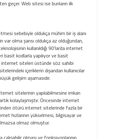
ten geçer. Web sitesi ise bunların ilk
etmesi sebebiyle oldukça mühim bir iş alanı
in var olma şansı oldukça az olduğundan,
knolojisinin kullanıldığı 90’larda internet
ri basit kodlarla yapılıyor ve basit
r internet siteleri üstünde söz sahibi
telerindeki içeriklerin dışarıdan kullanıcılar
 büyük gelişim aşamasıdır.
ternet sitelerinin yapılabilmesine imkan
artık kolaylaşmıştır. Öncesinde internet
den ötürü internet sitelerinde fazla bir
net hızlarının yükselmesi, bilgisayar ve
 olmazsa olmaz olmuştur.
a çalışabilir olması ve fonksiyonlarının