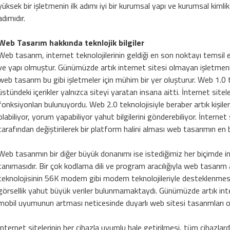
yüksek bir işletmenin ilk adımı iyi bir kurumsal yapı ve kurumsal kimlik
adımıdır.
Web Tasarım hakkında teknlojik bilgiler
Web tasarım, internet teknolojilerinin geldiği en son noktayı temsil 
ve yapı olmuştur. Günümüzde artık internet sitesi olmayan işletmen
web tasarım bu gibi işletmeler için mühim bir yer oluşturur. Web 1.0 te
üstündeki içerikler yalnızca siteyi yaratan insana aitti. İnternet sitele
fonksiyonları bulunuyordu. Web 2.0 teknolojisiyle beraber artık kişile
olabiliyor, yorum yapabiliyor yahut bilgilerini gönderebiliyor. İnternet si
tarafından değiştirilerek bir platform halini alması web tasarımın en
Web tasarımın bir diğer büyük donanımı ise istediğimiz her biçimde in
tanımasıdır. Bir çok kodlama dili ve program aracılığıyla web tasarım 
teknolojisinin 56K modem gibi modem teknolojileriyle desteklenmesin
görsellik yahut büyük veriler bulunmamaktaydı. Günümüzde artık inter
mobil uyumunun artması neticesinde duyarlı web sitesi tasarımları
İnternet sitelerinin her cihazla uyumlu hale getirilmesi, tüm cihazlard