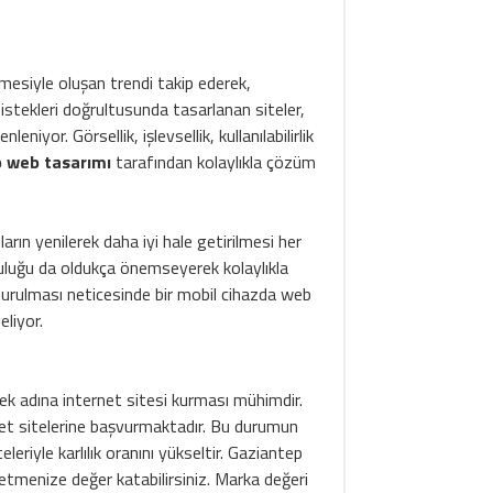
mesiyle oluşan trendi takip ederek,
istekleri doğrultusunda tasarlanan siteler,
iyor. Görsellik, işlevsellik, kullanılabilirlik
 web tasarımı
tarafından kolaylıkla çözüm
rın yenilerek daha iyi hale getirilmesi her
luluğu da oldukça önemseyerek kolaylıkla
şturulması neticesinde bir mobil cihazda web
eliyor.
ek adına internet sitesi kurması mühimdir.
ernet sitelerine başvurmaktadır. Bu durumun
eriyle karlılık oranını yükseltir. Gaziantep
şletmenize değer katabilirsiniz. Marka değeri