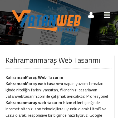
Müşteri Paneli
Kahramanmaraş Web Tasarımı
Beni Hatırla
Şifremi Unuttum!
Giriş Yap
KahramanMaraş Web Tasarım
KahramanMaraş web tasarımı
yapan yazılım firmaları
Henüz Hesabınız Yok mu?
içinde niteliğin farkını yansıtan, fikirlerinizi tasarlayan
vatanwebtasarim.com ile çalışmak ayrıcalıktır. Profesyonel
Hemen Hesap Oluştur!
Kahramanmaraş web tasarım hizmetleri
içeriğinde
internet sitenizi son teknolojilere uyumlu olarak Html5 ve
Css3 olarak, responsive bir biçimde hazırlıyoruz. Google