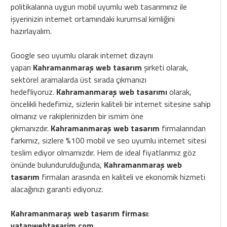
politikalarına uygun mobil uyumlu web tasarımınız ile
işyerinizin internet ortamındaki kurumsal kimliğini
hazırlayalım.
Google seo uyumlu olarak internet dizaynı
yapan
Kahramanmaraş web tasarım
şirketi olarak,
sektörel aramalarda üst sırada çıkmanızı
hedefliyoruz.
Kahramanmaraş web tasarımı
olarak,
öncelikli hedefimiz, sizlerin kaliteli bir internet sitesine sahip
olmanız ve rakiplerinizden bir ismim öne
çıkmanızdır.
Kahramanmaraş web tasarım
firmalarından
farkımız, sizlere %100 mobil ve seo uyumlu internet sitesi
teslim ediyor olmamızdır. Hem de ideal fiyatlarımız göz
önünde bulundurulduğunda,
Kahramanmaraş web
tasarım
firmaları arasında en kaliteli ve ekonomik hizmeti
alacağınızı garanti ediyoruz.
Kahramanmaraş web tasarım firması
:
vatanwebtasarim.com