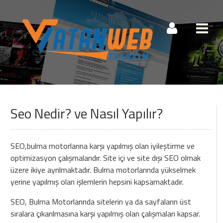
Müşteri Paneli
Seo Nedir? ve Nasıl Yapılır?
Beni Hatırla
Şifremi Unuttum!
Giriş Yap
SEO,bulma motorlarına karşı yapılmış olan iyileştirme ve
optimizasyon çalışmalarıdır. Site içi ve site dışı SEO olmak
Henüz Hesabınız Yok mu?
üzere ikiye ayrılmaktadır. Bulma motorlarında yükselmek
yerine yapılmış olan işlemlerin hepsini kapsamaktadır.
Hemen Hesap Oluştur!
SEO, Bulma Motorlarında sitelerin ya da sayfaların üst
sıralara çıkarılmasına karşı yapılmış olan çalışmaları kapsar.