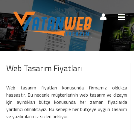
Müşteri Paneli
Web Tasarım Fiyatları
Beni Hatırla
Şifremi Unuttum!
Giriş Yap
Web tasarım fiyatları konusunda firmamız oldukça
hassastır. Bu nedenle müşterilerinin web tasarım ve dizaynı
Henüz Hesabınız Yok mu?
için ayırdıkları bütçe konusunda her zaman fiyatlarda
yardımcı olmaktayız. Bu sebeple her bütçeye uygun tasarım
Hemen Hesap Oluştur!
ve yazılımlarımız sizleri bekliyor.