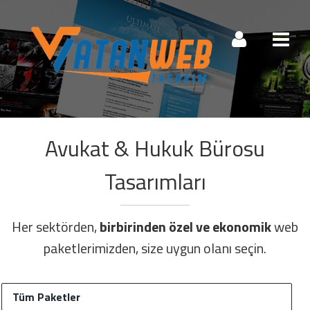
Müşteri Paneli
Avukat & Hukuk Bürosu
Beni Hatırla
Şifremi Unuttum!
Tasarımları
Giriş Yap
Her sektörden,
birbirinden özel ve ekonomik
web
Henüz Hesabınız Yok mu?
paketlerimizden, size uygun olanı seçin.
Hemen Hesap Oluştur!
Tüm Paketler