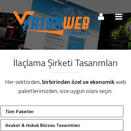
Müşteri Paneli
İlaçlama Şirketi Tasarımları
Beni Hatırla
Şifremi Unuttum!
Giriş Yap
Her sektörden,
birbirinden özel ve ekonomik
web
paketlerimizden, size uygun olanı seçin.
Henüz Hesabınız Yok mu?
Tüm Paketler
Hemen Hesap Oluştur!
Avukat & Hukuk Bürosu Tasarımları