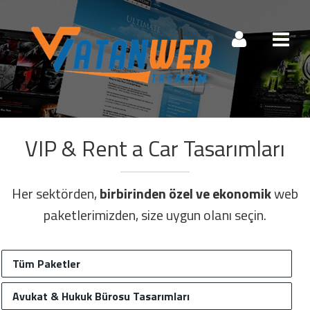
Müşteri Paneli
VIP & Rent a Car Tasarımları
Beni Hatırla
Şifremi Unuttum!
Giriş Yap
Her sektörden,
birbirinden özel ve ekonomik
web
paketlerimizden, size uygun olanı seçin.
Henüz Hesabınız Yok mu?
Tüm Paketler
Hemen Hesap Oluştur!
Avukat & Hukuk Bürosu Tasarımları