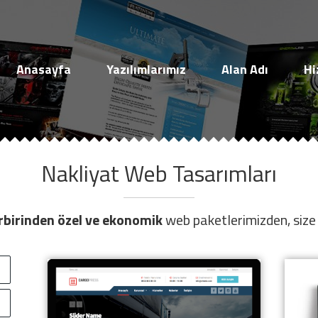
Müşteri Paneli
Anasayfa
Yazılımlarımız
Alan Adı
Hi
Nakliyat Web Tasarımları
Beni Hatırla
Şifremi Unuttum!
rbirinden özel ve ekonomik
web paketlerimizden, size 
Giriş Yap
Henüz Hesabınız Yok mu?
Hemen Hesap Oluştur!