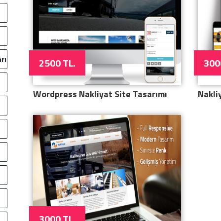
rı
2500 TL.
300
Wordpress Nakliyat Site Tasarımı
Nakli
3000 TL.